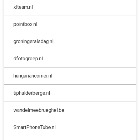
xlteam.nl
pointbox.nl
groningeralsdag.nl
dfotogroep.nl
hungariancorner.nl
tiphalderberge.nl
wandelmeebrueghel.be
SmartPhoneTube.nl