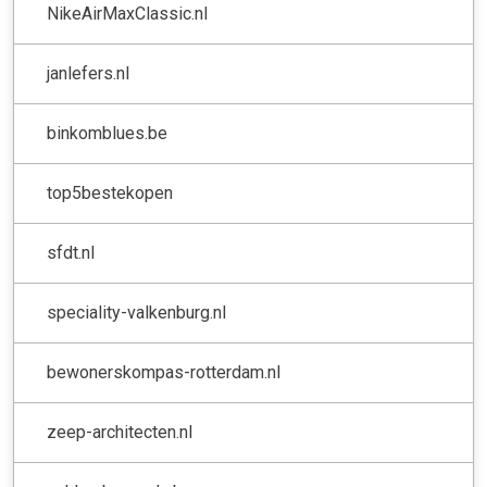
NikeAirMaxClassic.nl
janlefers.nl
binkomblues.be
top5bestekopen
sfdt.nl
speciality-valkenburg.nl
bewonerskompas-rotterdam.nl
zeep-architecten.nl