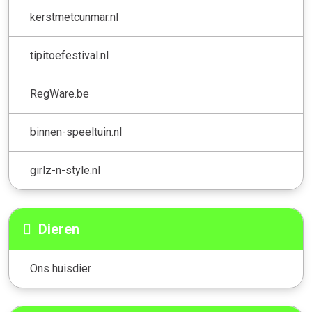
kerstmetcunmar.nl
tipitoefestival.nl
RegWare.be
binnen-speeltuin.nl
girlz-n-style.nl
Dieren
Ons huisdier