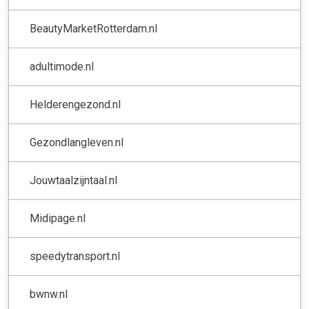
BeautyMarketRotterdam.nl
adultimode.nl
Helderengezond.nl
Gezondlangleven.nl
Jouwtaalzijntaal.nl
Midipage.nl
speedytransport.nl
bwnw.nl