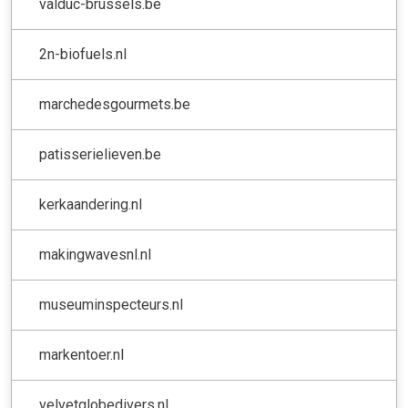
valduc-brussels.be
2n-biofuels.nl
marchedesgourmets.be
patisserielieven.be
kerkaandering.nl
makingwavesnl.nl
museuminspecteurs.nl
markentoer.nl
velvetglobedivers.nl