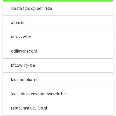
Beste tips op een rijtje
atbru.be
ato-vzw.be
odilevaneck.nl
kfcowilrijk.be
klusmetplus.nl
laatjestrikkenvoordewereld.be
restaurantlucullus.nl